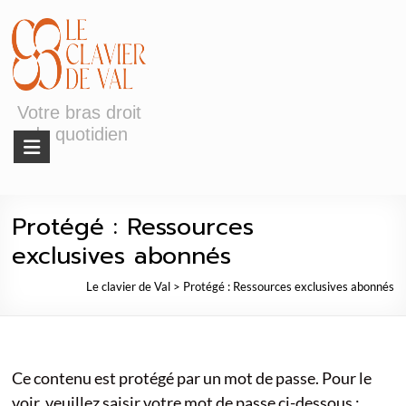
Skip
to
content
Votre bras droit
du quotidien
Protégé : Ressources
exclusives abonnés
Le clavier de Val
> Protégé : Ressources exclusives abonnés
Ce contenu est protégé par un mot de passe. Pour le
voir, veuillez saisir votre mot de passe ci-dessous :