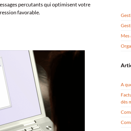
messages percutants qui optimisent votre
ression favorable.
Gest
Gesti
Mes a
Organ
Arti
A qu
Factu
dès 
Comm
Comme