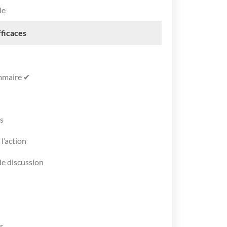
le
fficaces
ammaire ✔
es
 l’action
 de discussion
r