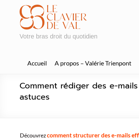
Skip
to
content
Votre bras droit du quotidien
Accueil
A propos – Valérie Trienpont
Comment rédiger des e-mails e
astuces
comment structurer des e-mails eff
Découvrez