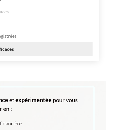
puces
egistrées
ficaces
nce
et
expérimentée
pour vous
r en :
 financière