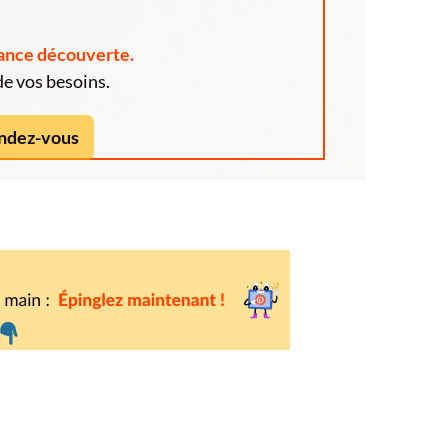
éance découverte.
e vos besoins.
endez-vous